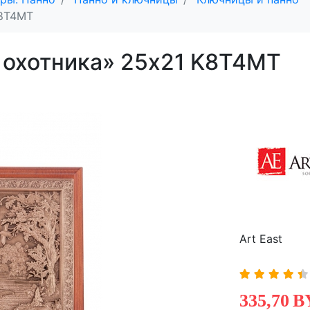
K8T4MT
 охотника» 25х21 K8T4MT
Art East
335,70
B