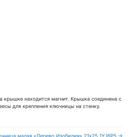
а крышке находится магнит. Крышка соединена с
весы для крепления ключницы на стенку.
ючница малая «Дерево Изобилия» 21х25 1YJ6P5 →