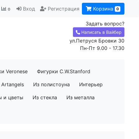
Вход
Регистрация
Корзина
0
0
Задать вопрос?
Написать в Вайбер
ул.Петруся Бровки 30
Пн-Пт 9.00 - 17.30
ки Veronese
Фигурки C.W.Stanford
Artangels
Из полистоуна
Интерьер
ы и цветы
Из стекла
Из металла