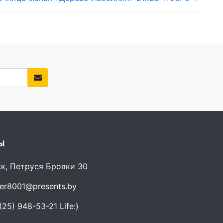
Ы
ск, Петруся Бровки 30
er8001@presents.by
25) 948-53-21 Life:)