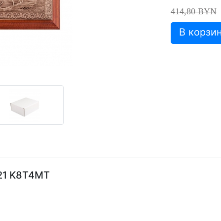
414,80 BYN
21 K8T4MT