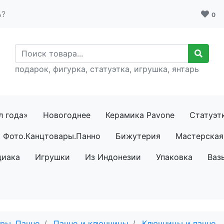
ь?
0
подарок, фигурка, статуэтка, игрушка, янтарь
л года»
Новогоднее
Керамика Pavone
Статуэт
Фото.Канцтовары.Панно
Бижутерия
Мастерская 
диака
Игрушки
Из Индонезии
Упаковка
Ваз
ры. Панно
Панно и ключницы
Ключницы и панно