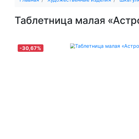
Таблетница малая «Аст
-30,67%
Хит
-30,67%
Хит