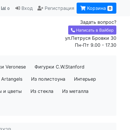
Вход
Регистрация
Корзина
0
0
Задать вопрос?
Написать в Вайбер
ул.Петруся Бровки 30
Пн-Пт 9.00 - 17.30
ки Veronese
Фигурки C.W.Stanford
Artangels
Из полистоуна
Интерьер
ы и цветы
Из стекла
Из металла
S3X2P