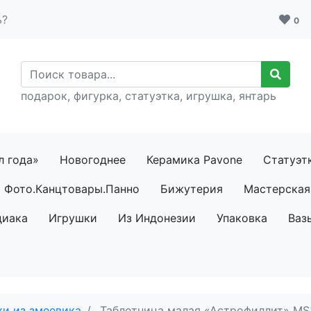
ь?
0
подарок, фигурка, статуэтка, игрушка, янтарь
л года»
Новогоднее
Керамика Pavone
Статуэт
Фото.Канцтовары.Панно
Бижутерия
Мастерская 
диака
Игрушки
Из Индонезии
Упаковка
Ваз
и из змеевика
Таблетница малая «Астрофиллит» M