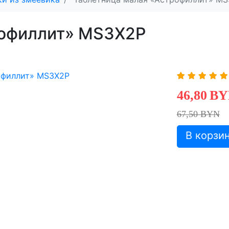
рофиллит» MS3X2P
46,80
BY
67,50 BYN