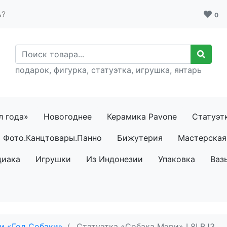
ь?
0
подарок, фигурка, статуэтка, игрушка, янтарь
л года»
Новогоднее
Керамика Pavone
Статуэт
Фото.Канцтовары.Панно
Бижутерия
Мастерская 
диака
Игрушки
Из Индонезии
Упаковка
Ваз
и «Год Собаки»
Статуэтка «Собака Мэри» L8LBJ3