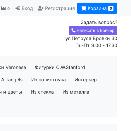
Вход
Регистрация
Корзина
0
0
Задать вопрос?
Написать в Вайбер
ул.Петруся Бровки 30
Пн-Пт 9.00 - 17.30
ки Veronese
Фигурки C.W.Stanford
Artangels
Из полистоуна
Интерьер
ы и цветы
Из стекла
Из металла