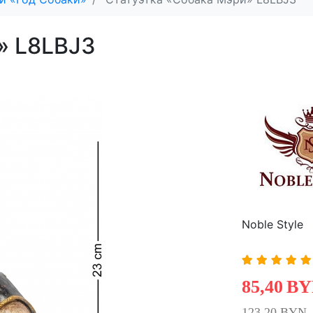
» L8LBJ3
Noble Style
85,40
BY
123,20 BYN