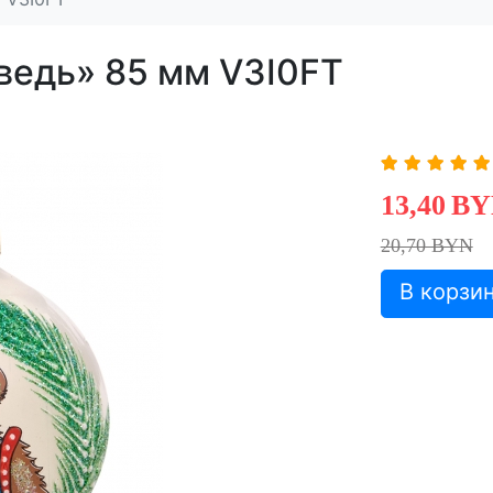
ведь» 85 мм V3I0FT
13,40
BY
20,70 BYN