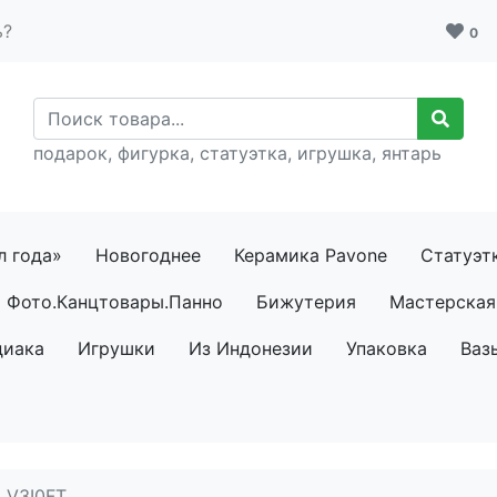
ь?
0
подарок, фигурка, статуэтка, игрушка, янтарь
л года»
Новогоднее
Керамика Pavone
Статуэт
Фото.Канцтовары.Панно
Бижутерия
Мастерская 
диака
Игрушки
Из Индонезии
Упаковка
Ваз
 V3I0FT