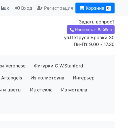
Вход
Регистрация
Корзина
0
0
Задать вопрос?
Написать в Вайбер
ул.Петруся Бровки 30
Пн-Пт 9.00 - 17.30
ки Veronese
Фигурки C.W.Stanford
Artangels
Из полистоуна
Интерьер
ы и цветы
Из стекла
Из металла