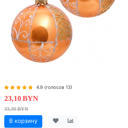
-30,63%
-30,63%
4.9
(голосов
13
)
23,10
BYN
33,30 BYN