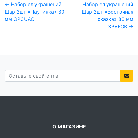
← Набор ел.украшений
Набор ел.украшений
Шар 2шт «Паутинка» 80
Шар 2шт «Восточная
мм OPCUAO
сказка» 80 мм
XPVFOK →
О МАГАЗИНЕ