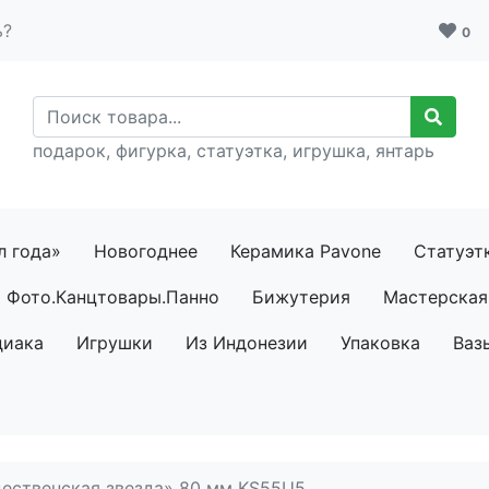
ь?
0
подарок, фигурка, статуэтка, игрушка, янтарь
л года»
Новогоднее
Керамика Pavone
Статуэт
Фото.Канцтовары.Панно
Бижутерия
Мастерская 
диака
Игрушки
Из Индонезии
Упаковка
Ваз
ественская звезда» 80 мм KS55U5