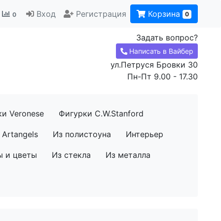
Вход
Регистрация
Корзина
0
0
Задать вопрос?
Написать в Вайбер
ул.Петруся Бровки 30
Пн-Пт 9.00 - 17.30
ки Veronese
Фигурки C.W.Stanford
Artangels
Из полистоуна
Интерьер
ы и цветы
Из стекла
Из металла