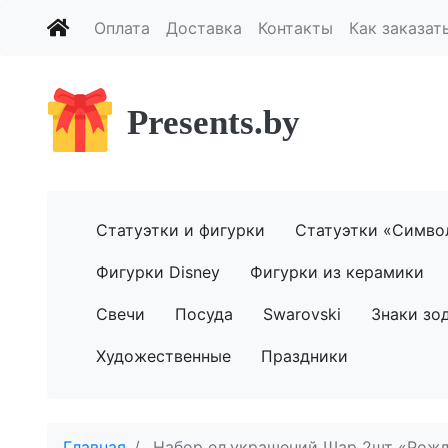
Оплата
Доставка
Контакты
Как заказат
Presents.by
Статуэтки и фигурки
Статуэтки «Симво
Фигурки Disney
Фигурки из керамики
Свечи
Посуда
Swarovski
Знаки зо
Художественные
Праздники
Главная
Набор ел.украшений Шар 2шт «Рожд