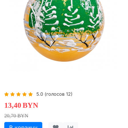
-35,27%
-35,27%
5.0
(голосов
12
)
13,40
BYN
20,70 BYN