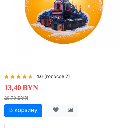
-35,27%
Хит
4.6
(голосов
7
)
13,40
BYN
20,70 BYN