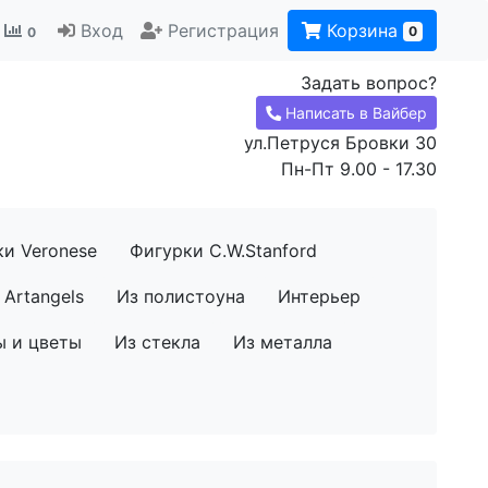
Вход
Регистрация
Корзина
0
0
Задать вопрос?
Написать в Вайбер
ул.Петруся Бровки 30
Пн-Пт 9.00 - 17.30
ки Veronese
Фигурки C.W.Stanford
Artangels
Из полистоуна
Интерьер
ы и цветы
Из стекла
Из металла