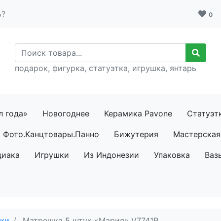
ь?
0
подарок, фигурка, статуэтка, игрушка, янтарь
л года»
Новогоднее
Керамика Pavone
Статуэт
Фото.Канцтовары.Панно
Бижутерия
Мастерская 
диака
Игрушки
Из Индонезии
Упаковка
Ваз
ки
Матрешка 5 штук «Мария» V7741R