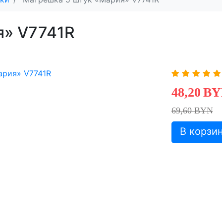
я» V7741R
48,20
BY
69,60 BYN