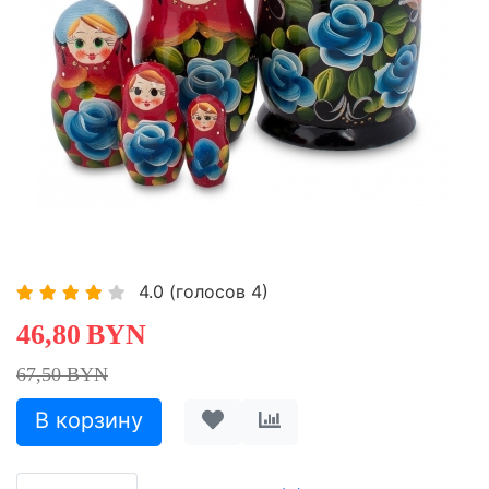
-30,67%
Хит
4.0
(голосов
4
)
46,80
BYN
67,50 BYN