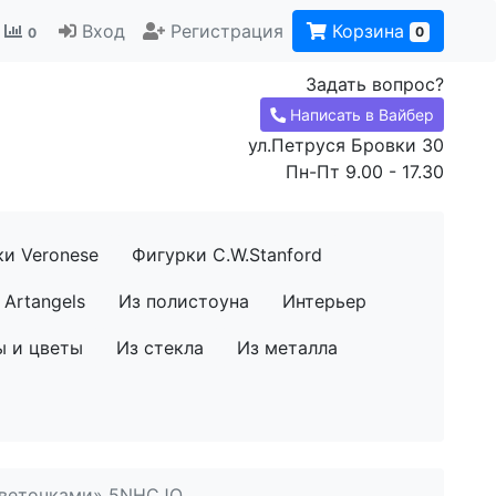
Вход
Регистрация
Корзина
0
0
Задать вопрос?
Написать в Вайбер
ул.Петруся Бровки 30
Пн-Пт 9.00 - 17.30
ки Veronese
Фигурки C.W.Stanford
Artangels
Из полистоуна
Интерьер
ы и цветы
Из стекла
Из металла
цветочками» 5NHCJO