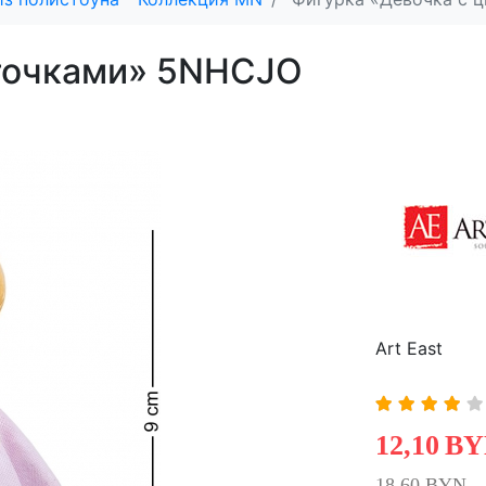
еточками» 5NHCJO
Art East
12,10
BY
18,60 BYN