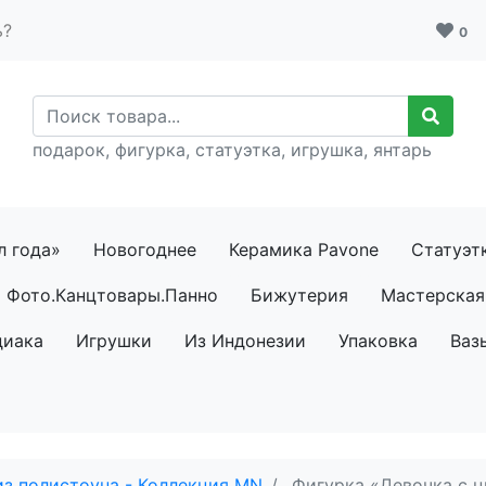
ь?
0
подарок, фигурка, статуэтка, игрушка, янтарь
л года»
Новогоднее
Керамика Pavone
Статуэт
Фото.Канцтовары.Панно
Бижутерия
Мастерская 
диака
Игрушки
Из Индонезии
Упаковка
Ваз
из полистоуна - Коллекция MN
Фигурка «Девочка с 