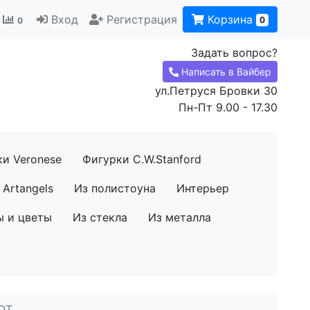
Вход
Регистрация
Корзина
0
0
Задать вопрос?
Написать в Вайбер
ул.Петруся Бровки 30
Пн-Пт 9.00 - 17.30
ки Veronese
Фигурки C.W.Stanford
Artangels
Из полистоуна
Интерьер
ы и цветы
Из стекла
Из металла
OT