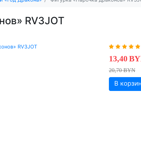
онов» RV3JOT
13,40
BY
20,70 BYN