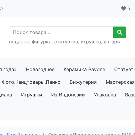
ь?
0
подарок, фигурка, статуэтка, игрушка, янтарь
л года»
Новогоднее
Керамика Pavone
Статуэт
Фото.Канцтовары.Панно
Бижутерия
Мастерская 
диака
Игрушки
Из Индонезии
Упаковка
Ваз
и «Год Дракона»
Фигурка «Парочка драконов» RV3J