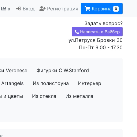
Вход
Регистрация
Корзина
0
0
Задать вопрос?
Написать в Вайбер
ул.Петруся Бровки 30
Пн-Пт 9.00 - 17.30
ки Veronese
Фигурки C.W.Stanford
Artangels
Из полистоуна
Интерьер
ы и цветы
Из стекла
Из металла
K