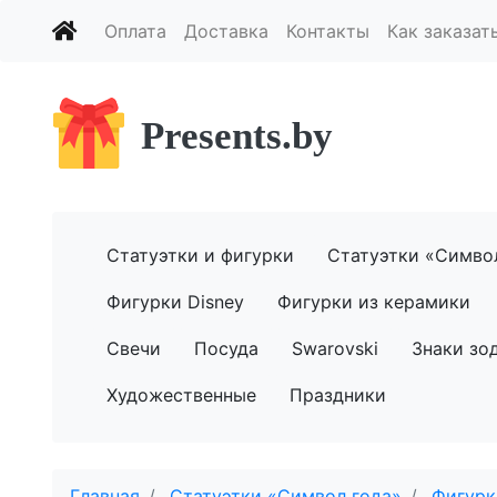
Оплата
Доставка
Контакты
Как заказат
Presents.by
Статуэтки и фигурки
Статуэтки «Симво
Фигурки Disney
Фигурки из керамики
Свечи
Посуда
Swarovski
Знаки зо
Художественные
Праздники
Главная
Статуэтки «Символ года»
Фигурк