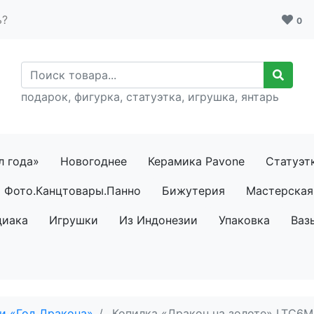
ь?
0
подарок, фигурка, статуэтка, игрушка, янтарь
л года»
Новогоднее
Керамика Pavone
Статуэт
Фото.Канцтовары.Панно
Бижутерия
Мастерская 
диака
Игрушки
Из Индонезии
Упаковка
Ваз
и «Год Дракона»
Копилка «Дракон на золоте» LTC6M