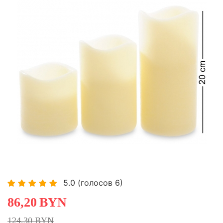
-30,65%
-30,65%
-30,65%
5.0
(голосов
6
)
86,20
BYN
124,30 BYN