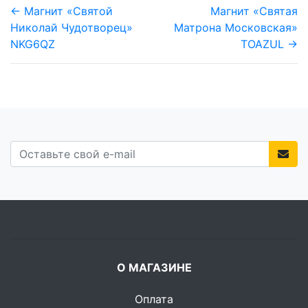
← Магнит «Святой
Магнит «Святая
Николай Чудотворец»
Матрона Московская»
NKG6QZ
TOAZUL →
О МАГАЗИНЕ
Оплата