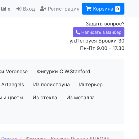
Вход
Регистрация
Корзина
0
0
Задать вопрос?
Написать в Вайбер
ул.Петруся Бровки 30
Пн-Пт 9.00 - 17.30
ки Veronese
Фигурки C.W.Stanford
Artangels
Из полистоуна
Интерьер
ы и цветы
Из стекла
Из металла
 Design
Фигурка «Кошка» Pavone KU5QBE