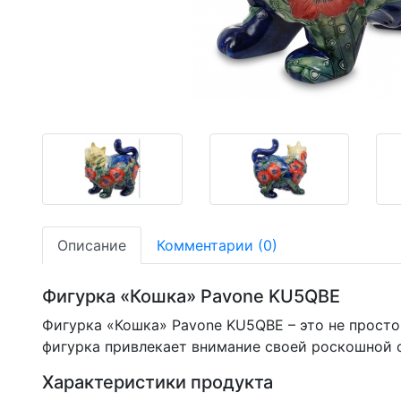
-19,07%
-19,07%
-19,07%
Описание
Комментарии (0)
Фигурка «Кошка» Pavone KU5QBE
Фигурка «Кошка» Pavone KU5QBE – это не просто
фигурка привлекает внимание своей роскошной 
Характеристики продукта