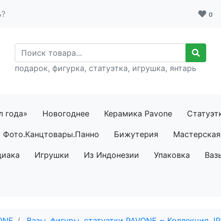
ь?
0
подарок, фигурка, статуэтка, игрушка, янтарь
л года»
Новогоднее
Керамика Pavone
Статуэт
Фото.Канцтовары.Панно
Бижутерия
Мастерская 
диака
Игрушки
Из Индонезии
Упаковка
Ваз
ONE
Вазы, фигуры, статуэтки PAVONE ~ Коллекция JP