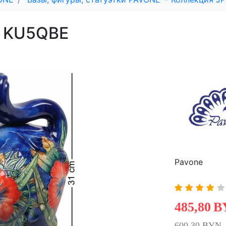
e KU5QBE
Pavone
485,80
B
600,30 BYN