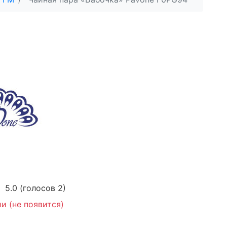
5.0
(голосов
2
)
и (не появится)