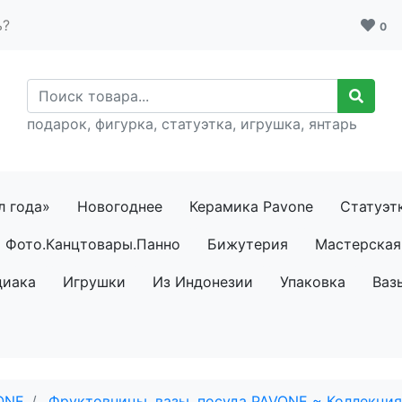
ь?
0
подарок, фигурка, статуэтка, игрушка, янтарь
л года»
Новогоднее
Керамика Pavone
Статуэт
Фото.Канцтовары.Панно
Бижутерия
Мастерская 
диака
Игрушки
Из Индонезии
Упаковка
Ваз
ONE
Фруктовницы, вазы, посуда PAVONE ~ Коллекци