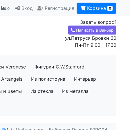
Вход
Регистрация
Корзина
0
0
Задать вопрос?
Написать в Вайбер
ул.Петруся Бровки 30
Пн-Пт 9.00 - 17.30
ки Veronese
Фигурки C.W.Stanford
Artangels
Из полистоуна
Интерьер
ы и цветы
Из стекла
Из металла
я FM
Чайная пара «Бабочка» Pavone F0PG94