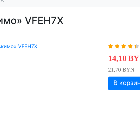
кимо» VFEH7X
14,10
BY
21,70 BYN