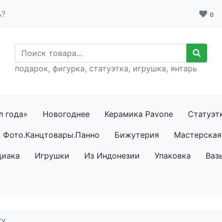
ь?
0
подарок, фигурка, статуэтка, игрушка, янтарь
л года»
Новогоднее
Керамика Pavone
Статуэт
Фото.Канцтовары.Панно
Бижутерия
Мастерская 
диака
Игрушки
Из Индонезии
Упаковка
Ваз
7X