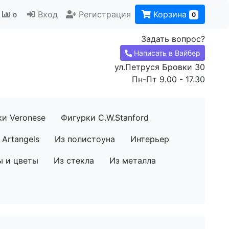
Вход
Регистрация
Корзина
0
0
Задать вопрос?
Написать в Вайбер
ул.Петруся Бровки 30
Пн-Пт 9.00 - 17.30
ки Veronese
Фигурки C.W.Stanford
Artangels
Из полистоуна
Интерьер
ы и цветы
Из стекла
Из металла