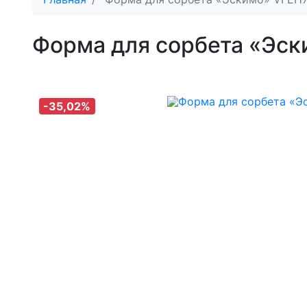
Форма для сорбета «Эс
-35,02%
-35,02%
-35,02%
-35,02%