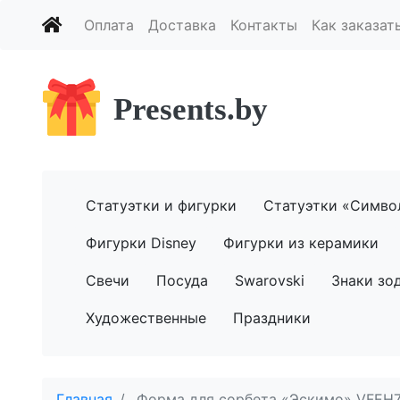
Оплата
Доставка
Контакты
Как заказат
Presents.by
Статуэтки и фигурки
Статуэтки «Симво
Фигурки Disney
Фигурки из керамики
Свечи
Посуда
Swarovski
Знаки зо
Художественные
Праздники
Главная
Форма для сорбета «Эскимо» VFEH