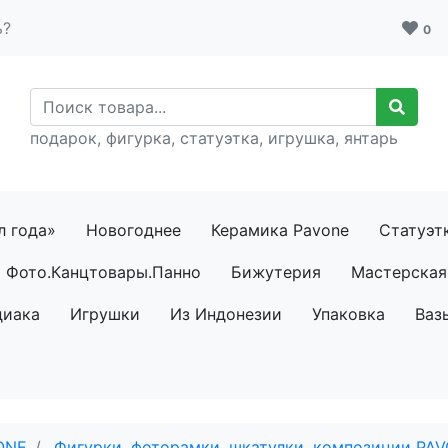
ь?
0
подарок, фигурка, статуэтка, игрушка, янтарь
л года»
Новогоднее
Керамика Pavone
Статуэт
Фото.Канцтовары.Панно
Бижутерия
Мастерская 
диака
Игрушки
Из Индонезии
Упаковка
Ваз
ONE
Фигурки, фоторамки, шкатулки, композиции PA