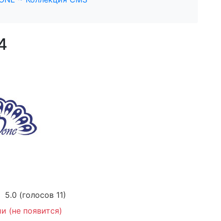
4
5.0
(голосов
11
)
и (не появится)