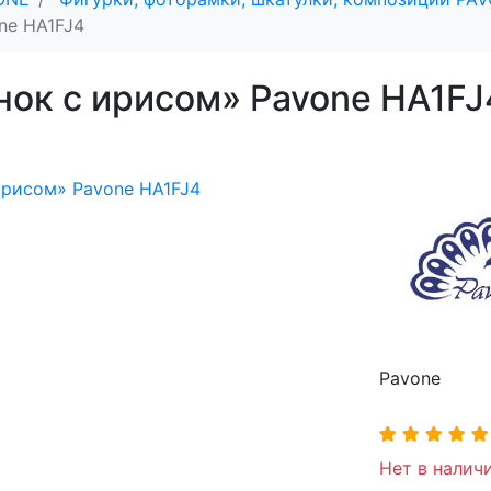
ne HA1FJ4
нок с ирисом» Pavone HA1FJ
Pavone
Нет в наличи