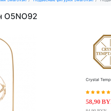
н O5NO92
Crystal Temp
58,90
BY
84,90 BYN