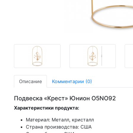
-30,62%
-30,62%
-30,62%
Описание
Комментарии (0)
Подвеска «Крест» Юнион O5NO92
Характеристики продукта:
Материал: Металл, кристалл
Страна производства: США