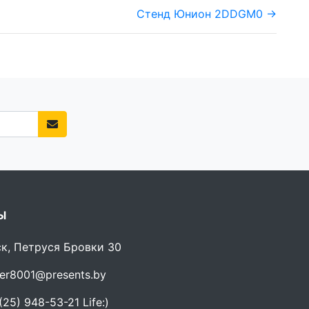
Стенд Юнион 2DDGM0 →
Ы
ск, Петруся Бровки 30
er8001@presents.by
25) 948-53-21 Life:)