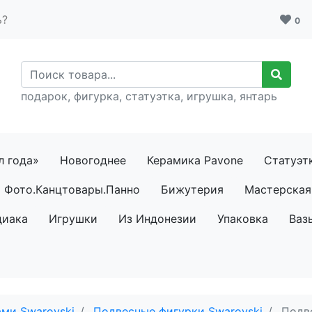
ь?
0
подарок, фигурка, статуэтка, игрушка, янтарь
л года»
Новогоднее
Керамика Pavone
Статуэт
Фото.Канцтовары.Панно
Бижутерия
Мастерская 
диака
Игрушки
Из Индонезии
Упаковка
Ваз
ми Swarovski
Подвесные фигурки Swarovski
Подв