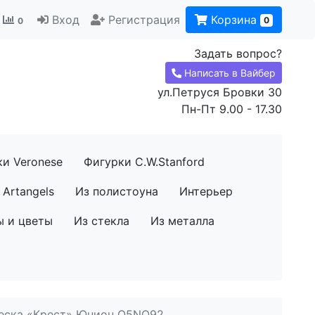
Вход
Регистрация
Корзина
0
0
Задать вопрос?
Написать в Вайбер
ул.Петруся Бровки 30
Пн-Пт 9.00 - 17.30
ки Veronese
Фигурки C.W.Stanford
Artangels
Из полистоуна
Интерьер
ы и цветы
Из стекла
Из металла
еска «Крест» Юнион O5NO92