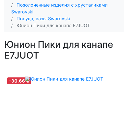
Позолоченные изделия с хрусталиками
Swarovski
Посуда, вазы Swarovski
Юнион Пики для канапе E7JUOT
Юнион Пики для канапе
E7JUOT
-30,66%
-30,66%
-30,66%
-30,66%