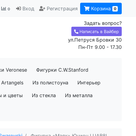
Вход
Регистрация
Корзина
0
0
Задать вопрос?
Написать в Вайбер
ул.Петруся Бровки 30
Пн-Пт 9.00 - 17.30
ки Veronese
Фигурки C.W.Stanford
Artangels
Из полистоуна
Интерьер
ы и цветы
Из стекла
Из металла
Swarovski
Фигурка «Маяк» Юнион LUAB8I