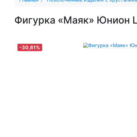
Фигурка «Маяк» Юнион 
-30,81%
-30,81%
-30,81%
-30,81%