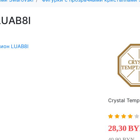
LUAB8I
Crystal Temp
28,30
BY
40,90 BYN