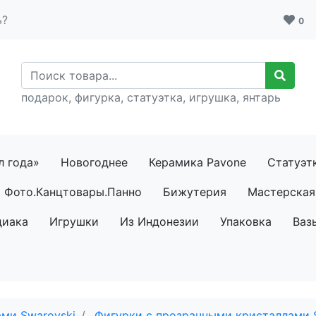
ь?
0
подарок, фигурка, статуэтка, игрушка, янтарь
л года»
Новогоднее
Керамика Pavone
Статуэт
Фото.Канцтовары.Панно
Бижутерия
Мастерская 
диака
Игрушки
Из Индонезии
Упаковка
Ваз
ми Swarovski
Фигурки с прозрачными кристаллами 