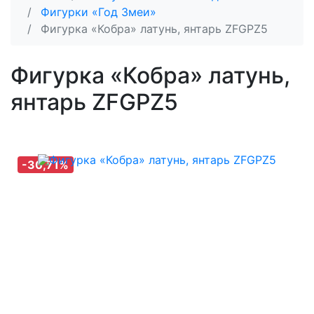
Фигурки «Год Змеи»
Фигурка «Кобра» латунь, янтарь ZFGPZ5
Фигурка «Кобра» латунь,
янтарь ZFGPZ5
-30,71%
-30,71%
-30,71%