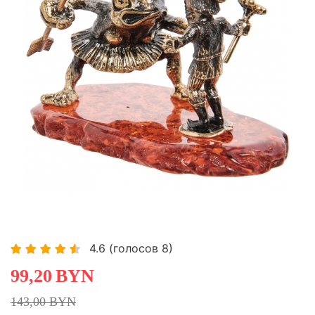
-30,63%
-30,63%
4.6
(голосов
8
)
99,20
BYN
143,00 BYN