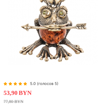
-30,72%
-30,72%
5.0
(голосов
5
)
53,90
BYN
77,80 BYN