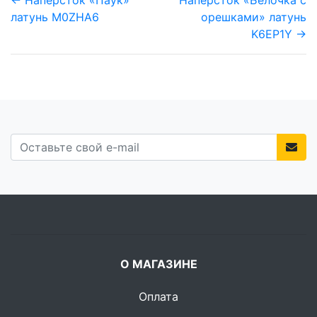
← Наперсток «Паук»
Наперсток «Белочка с
латунь M0ZHA6
орешками» латунь
K6EP1Y →
О МАГАЗИНЕ
Оплата