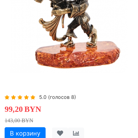
-30,63%
-30,63%
5.0
(голосов
8
)
99,20
BYN
143,00 BYN