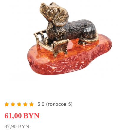
-30,60%
Хит
5.0
(голосов
5
)
61,00
BYN
87,90 BYN