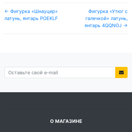
← Фигурка «Шнауцер»
Фигурка «Утюг с
латунь, янтарь POEKLF
галечкой» латунь,
янтарь 4QQNOJ →
О МАГАЗИНЕ