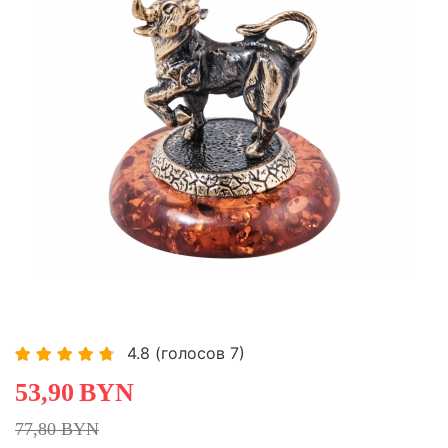
-30,72%
-30,72%
Хит
Хит
4.8
(голосов
7
)
53,90
BYN
77,80 BYN