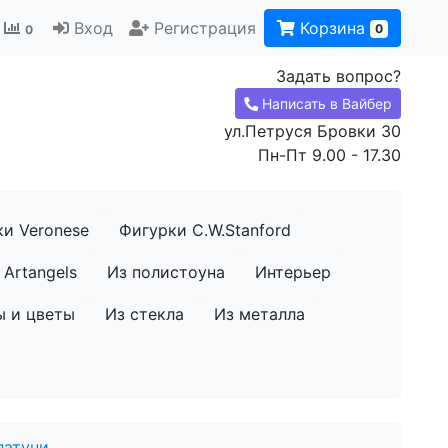
Вход
Регистрация
Корзина
0
0
Задать вопрос?
Написать в Вайбер
ул.Петруся Бровки 30
Пн-Пт 9.00 - 17.30
ки Veronese
Фигурки C.W.Stanford
Artangels
Из полистоуна
Интерьер
ы и цветы
Из стекла
Из металла
латуни