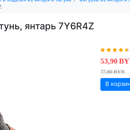
Z
тунь, янтарь 7Y6R4Z
53,90
BY
77,80 BYN