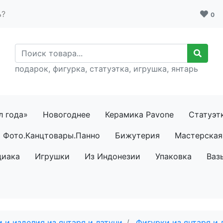
ь?
0
подарок, фигурка, статуэтка, игрушка, янтарь
л года»
Новогоднее
Керамика Pavone
Статуэт
Фото.Канцтовары.Панно
Бижутерия
Мастерская 
диака
Игрушки
Из Индонезии
Упаковка
Ваз
 и изделия из янтаря и латуни
Фигурки из янтаря и 