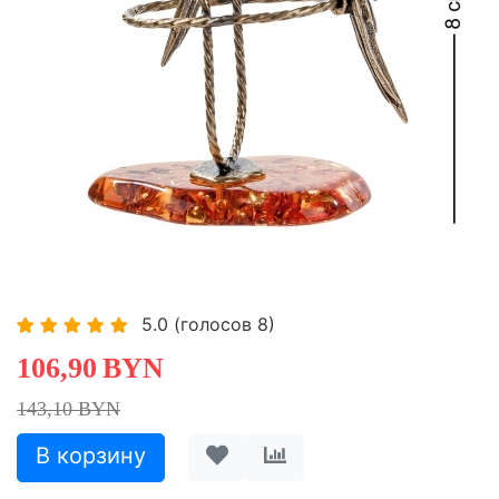
-25,30%
5.0
(голосов
8
)
106,90
BYN
143,10 BYN