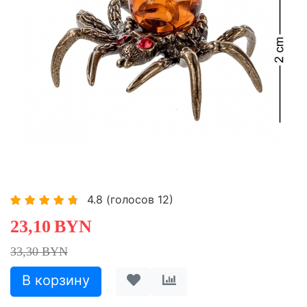
-30,63%
Хит
4.8
(голосов
12
)
23,10
BYN
33,30 BYN