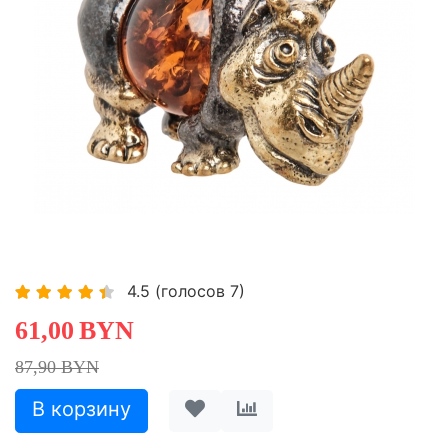
-30,60%
Хит
4.5
(голосов
7
)
61,00
BYN
87,90 BYN