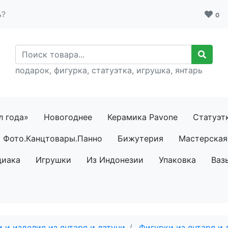
ь?
0
подарок, фигурка, статуэтка, игрушка, янтарь
л года»
Новогоднее
Керамика Pavone
Статуэт
Фото.Канцтовары.Панно
Бижутерия
Мастерская 
диака
Игрушки
Из Индонезии
Упаковка
Ваз
 и изделия из янтаря и латуни
Фигурки из янтаря и 