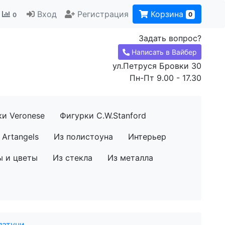
Вход
Регистрация
Корзина
0
0
Задать вопрос?
Написать в Вайбер
ул.Петруся Бровки 30
Пн-Пт 9.00 - 17.30
ки Veronese
Фигурки C.W.Stanford
Artangels
Из полистоуна
Интерьер
ы и цветы
Из стекла
Из металла
латуни