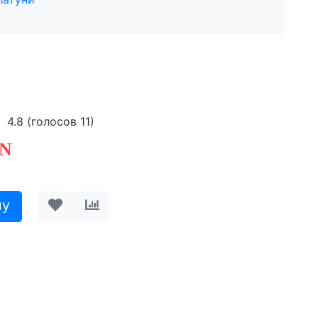
4.8
(голосов
11
)
N