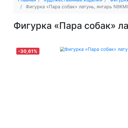
Фигурка «Пара собак» латунь, янтарь N9KM
Фигурка «Пара собак» л
-30,61%
-30,61%
-30,61%