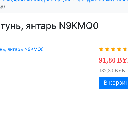
Q0
атунь, янтарь N9KMQ0
91,80
BY
132,30 BYN