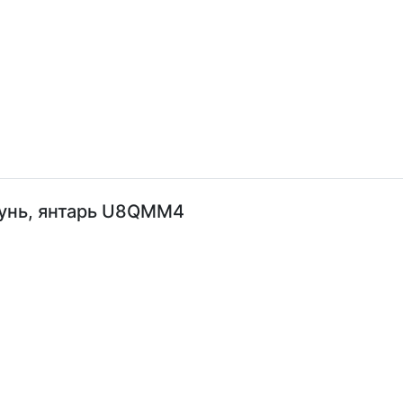
тунь, янтарь U8QMM4