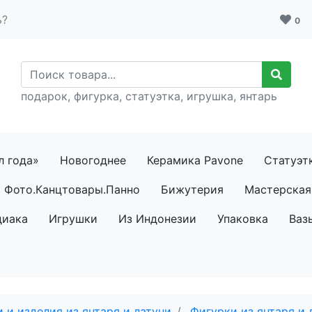
ь?
0
подарок, фигурка, статуэтка, игрушка, янтарь
л года»
Новогоднее
Керамика Pavone
Статуэт
Фото.Канцтовары.Панно
Бижутерия
Мастерская 
диака
Игрушки
Из Индонезии
Упаковка
Ваз
 и изделия из янтаря и латуни
Фигурки из янтаря и 