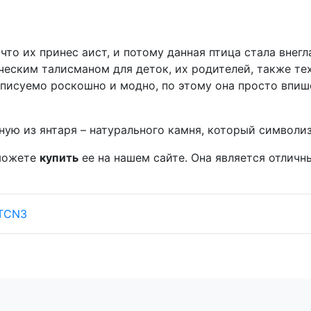
что их принес аист, и потому данная птица стала внег
ческим талисманом для деток, их родителей, также тех
писуемо роскошно и модно, по этому она просто впише
нную из янтаря – натурального камня, который символи
 можете
купить
ее на нашем сайте. Она является отлич
1TCN3