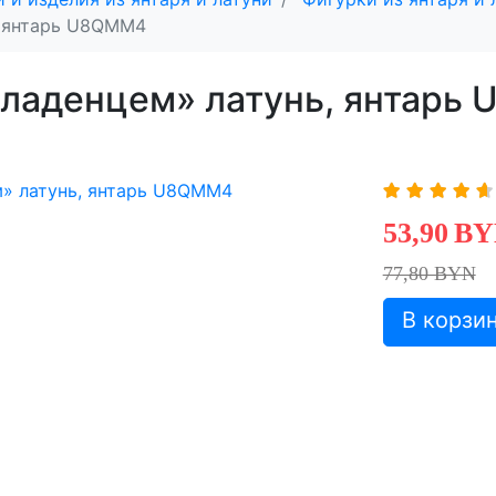
, янтарь U8QMM4
младенцем» латунь, янтарь
53,90
BY
77,80 BYN