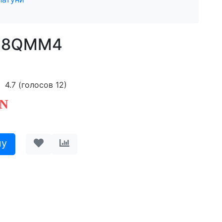
 U8QMM4
4.7
(голосов
12
)
N