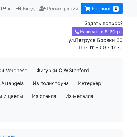
Вход
Регистрация
Корзина
0
0
Задать вопрос?
Написать в Вайбер
ул.Петруся Бровки 30
Пн-Пт 9.00 - 17.30
ки Veronese
Фигурки C.W.Stanford
Artangels
Из полистоуна
Интерьер
ы и цветы
Из стекла
Из металла
латуни