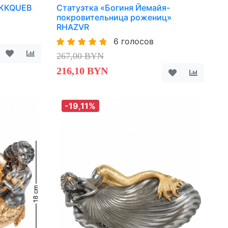
 KKQUEB
Статуэтка «Богиня Йемайя-
покровительница рожениц»
RHAZVR
6 голосов
267,00 BYN
216,10 BYN
-19,11%