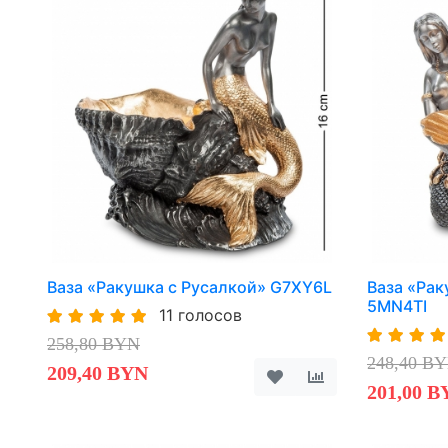
Ваза «Ракушка с Русалкой» G7XY6L
Ваза «Рак
5MN4TI
11 голосов
258,80 BYN
248,40 B
209,40 BYN
201,00 B