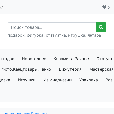
ь?
0
подарок, фигурка, статуэтка, игрушка, янтарь
л года»
Новогоднее
Керамика Pavone
Статуэт
Фото.Канцтовары.Панно
Бижутерия
Мастерская 
диака
Игрушки
Из Индонезии
Упаковка
Ваз
ы, подсвечники Русалок