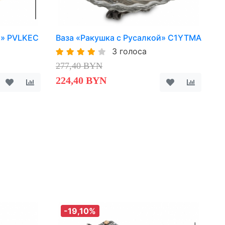
й» PVLKEC
Ваза «Ракушка с Русалкой» C1YTMA
3 голоса
277,40 BYN
224,40 BYN
-19,10%