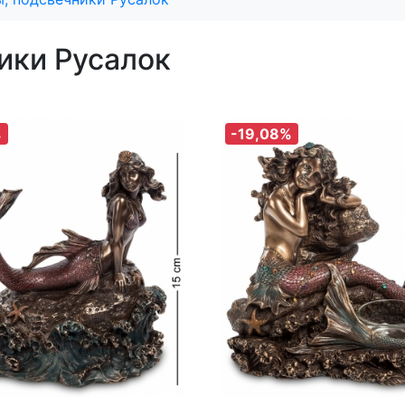
ики Русалок
%
-19,08%