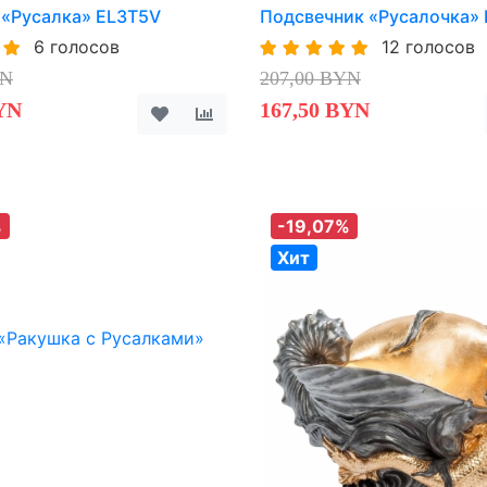
 «Русалка» EL3T5V
Подсвечник «Русалочка»
6 голосов
12 голосов
YN
207,00 BYN
YN
167,50 BYN
%
-19,07%
Хит