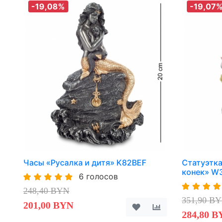
-19,08%
-19,07
Часы «Русалка и дитя» K82BEF
Статуэтка
конек» W
6 голосов
248,40 BYN
351,90 B
201,00 BYN
284,80 B