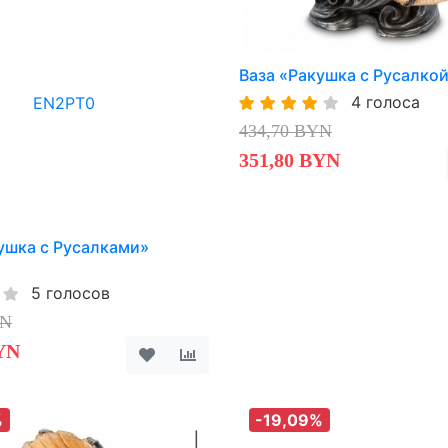
Ваза «Ракушка с Русалко
4 голоса
434,70 BYN
351,80 BYN
ушка с Русалками»
5 голосов
YN
YN
%
-19,09%