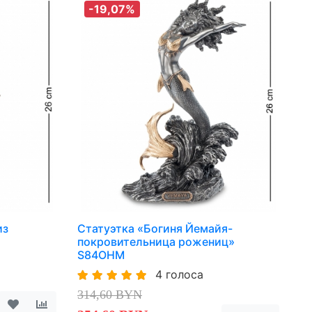
-19,07%
из
Статуэтка «Богиня Йемайя-
покровительница рожениц»
S84OHM
4 голоса
314,60 BYN