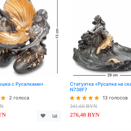
ушка с Русалками»
Статуэтка «Русалка на ск
N738F7
2 голоса
13 голосов
YN
341,60 BYN
YN
276,40 BYN