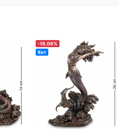
-19,06%
Хит