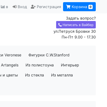
Вход
Регистрация
Корзина
0
0
Задать вопрос?
Написать в Вайбер
ул.Петруся Бровки 30
Пн-Пт 9.00 - 17.30
ки Veronese
Фигурки C.W.Stanford
Artangels
Из полистоуна
Интерьер
ы и цветы
Из стекла
Из металла