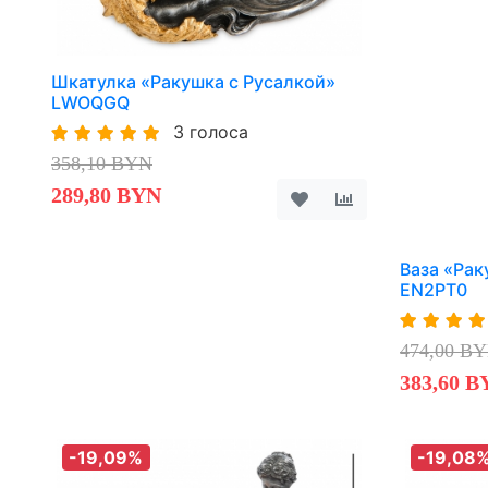
Шкатулка «Ракушка с Русалкой»
LWOQGQ
3 голоса
358,10 BYN
289,80 BYN
Ваза «Рак
EN2PT0
474,00 B
383,60 B
-19,09%
-19,08