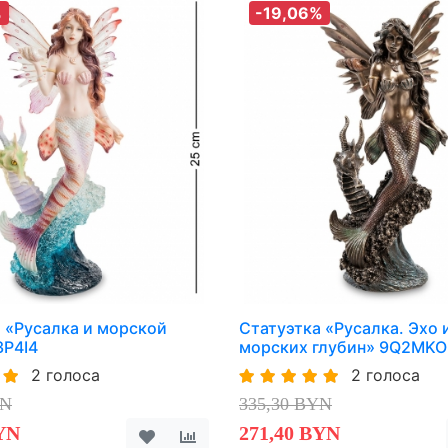
%
-19,06%
 «Русалка и морской
Статуэтка «Русалка. Эхо 
3P4I4
морских глубин» 9Q2MKO
2 голоса
2 голоса
YN
335,30 BYN
YN
271,40 BYN