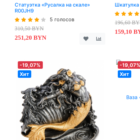
Статуэтка «Русалка на скале»
Шкатулка
R00JH9
5 голосов
196,60 B
310,50 BYN
159,10 B
251,20 BYN
-19,07%
-19,07
Хит
Хит