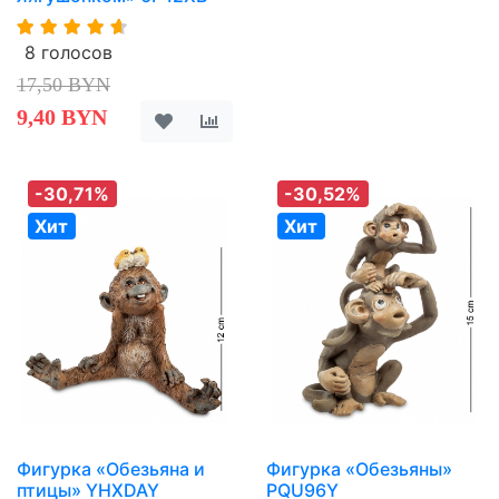
8 голосов
17,50 BYN
9,40 BYN
-30,71%
-30,52%
Хит
Хит
Фигурка «Обезьяна и
Фигурка «Обезьяны»
птицы» YHXDAY
PQU96Y