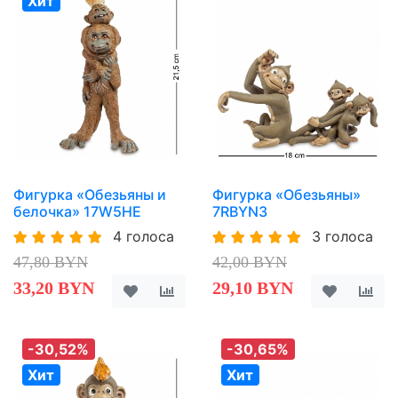
Хит
Фигурка «Обезьяны и
Фигурка «Обезьяны»
белочка» 17W5HE
7RBYN3
4 голоса
3 голоса
47,80 BYN
42,00 BYN
33,20 BYN
29,10 BYN
-30,52%
-30,65%
Хит
Хит