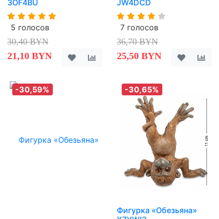
3OF4BU
JW4DCD
5 голосов
7 голосов
30,40 BYN
36,70 BYN
21,10 BYN
25,50 BYN
-30,59%
-30,65%
Фигурка «Обезьяна»