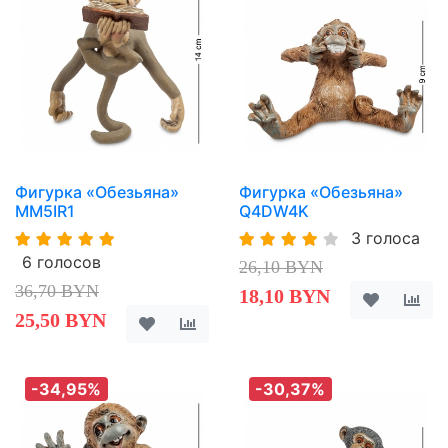
Фигурка «Обезьяна»
Фигурка «Обезьяна»
MM5IR1
Q4DW4K
3 голоса
6 голосов
26,10 BYN
36,70 BYN
18,10 BYN
25,50 BYN
-34,95%
-30,37%