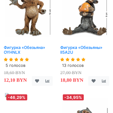
Фигурка «Обезьяна»
Фигурка «Обезьяны»
OYHNLX
II5A2U
5 голосов
13 голосов
18,60 BYN
27,00 BYN
12,10 BYN
18,80 BYN
-46,29%
-34,95%