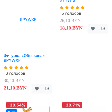
X7YWI3
5 голосов
26,10 BYN
18,10 BYN
Фигурка «Обезьяна»
9PYWXF
6 голосов
30,40 BYN
21,10 BYN
-30,54%
-30,71%