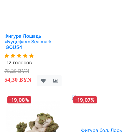
Фигура Лошадь
«Буцефал» Sealmark
IGQU54
12 голосов
78,20 BYN
54,30 BYN
-19,08%
-19,07%