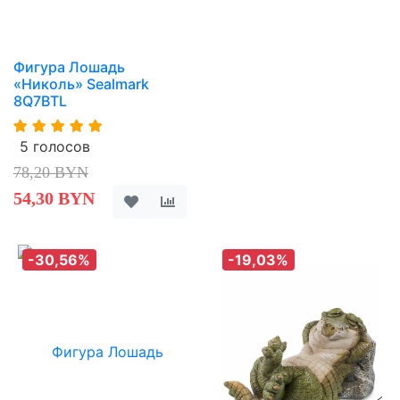
Фигура Лошадь
«Николь» Sealmark
8Q7BTL
5 голосов
78,20 BYN
54,30 BYN
-30,56%
-19,03%