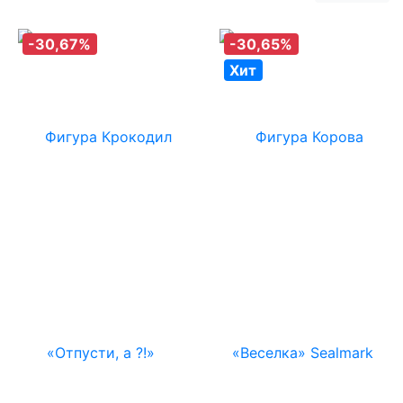
-30,67%
-30,65%
Хит