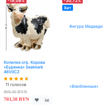
-19,08%
-30,72%
Хит
Копилка огр. Корова
«Буренка» Sealmark
46V0CZ
11 голосов
869,40 BYN
703,50 BYN