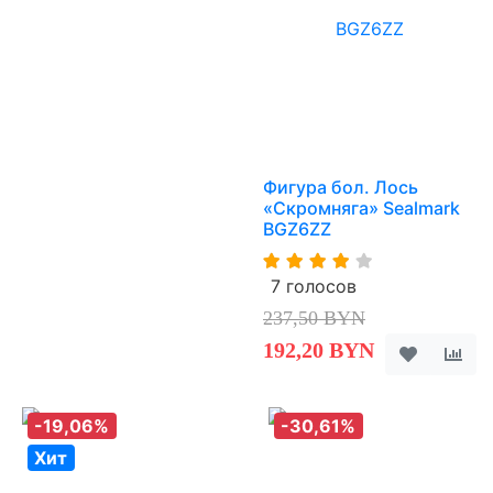
Фигура бол. Лось
«Скромняга» Sealmark
BGZ6ZZ
7 голосов
237,50 BYN
192,20 BYN
-19,06%
-30,61%
Хит