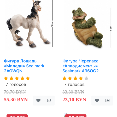
Фигура Лошадь
Фигура Черепаха
«Миледи» Sealmark
«Аплодисменты»
2AOWQN
Sealmark A96OC2
7 голосов
7 голосов
79,70 BYN
33,30 BYN
55,30 BYN
23,10 BYN