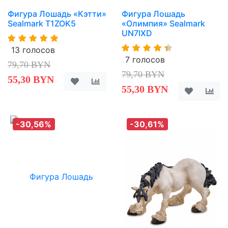
Фигура Лошадь «Кэтти»
Фигура Лошадь
Sealmark T1ZOK5
«Олимпия» Sealmark
UN7IXD
13 голосов
7 голосов
79,70 BYN
79,70 BYN
55,30 BYN
55,30 BYN
-30,56%
-30,61%