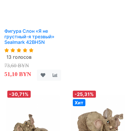
Фигура Слон «Я не
грустный-я трезвый»
Sealmark 42BH5N
13 голосов
73,60 BYN
51,10 BYN
-30,71%
-25,31%
Хит