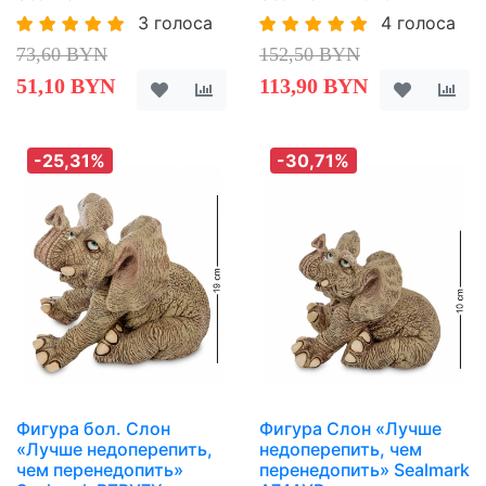
3 голоса
4 голоса
73,60 BYN
152,50 BYN
51,10 BYN
113,90 BYN
-25,31%
-30,71%
Фигура бол. Слон
Фигура Слон «Лучше
«Лучше недоперепить,
недоперепить, чем
чем перенедопить»
перенедопить» Sealmark