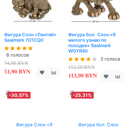
Фигура Слон «Лентяй»
Фигура бол. Слон «Я
Sealmark 7O1CQ0
милого узнаю по
походке» Sealmark
WGYR40
6 голосов
3 голоса
74,90 BYN
152,50 BYN
51,90 BYN
113,90 BYN
-30,57%
-25,31%