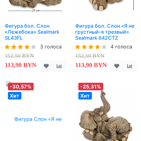
Фигура бол. Слон
Фигура бол. Слон «Я не
«Лежебока» Sealmark
грустный-я трезвый»
SL43FL
Sealmark 642CTZ
3 голоса
4 голоса
152,50 BYN
152,50 BYN
113,90 BYN
113,90 BYN
-30,57%
-25,31%
Хит
Хит