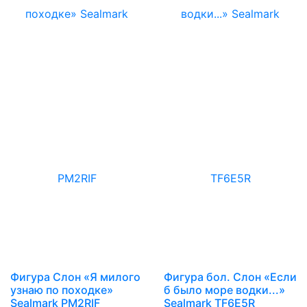
Фигура Слон «Я милого
Фигура бол. Слон «Если
узнаю по походке»
б было море водки...»
Sealmark PM2RIF
Sealmark TF6E5R