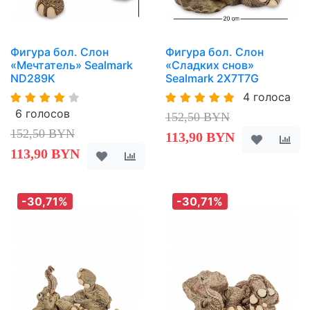
Фигура бол. Слон
Фигура бол. Слон
«Мечтатель» Sealmark
«Сладких снов»
ND289K
Sealmark 2X7T7G
4 голоса
6 голосов
152,50 BYN
152,50 BYN
113,90 BYN
113,90 BYN
-30,71%
-30,71%