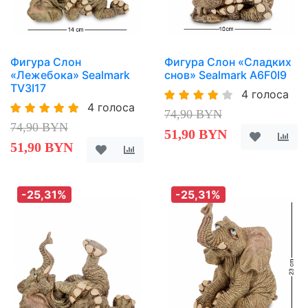
Фигура Слон
Фигура Слон «Сладких
«Лежебока» Sealmark
снов» Sealmark A6F0I9
TV3I17
4 голоса
4 голоса
74,90 BYN
74,90 BYN
51,90 BYN
51,90 BYN
-25,31%
-25,31%