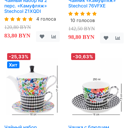
Чайный набор на 2
Чайник «Камуфляж»
перс. «Камуфляж»
Stechcol 76VFXE
Stechcol Z1XQDI
4 голоса
10 голосов
120,80 BYN
142,50 BYN
83,80 BYN
98,80 BYN
-25,33%
-30,63%
Хит
Чайный набор
Чашка с блюдцем