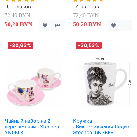
6 голосов
7 голосов
72,40 BYN
72,40 BYN
50,20 BYN
50,20 BYN
-30,63%
-30,53%
Чайный набор на 2
Кружка
перс. «Банни» Stechcol
«Викторианская Леди»
YN0BLK
Stechcol 6N3BF9