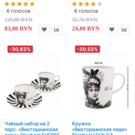
6 голосов
8 голосов
120,80 BYN
35,70 BYN
83,80 BYN
24,80 BYN
-30,63%
-30,53%
Чайный набор на 2
Кружка
перс. «Викторианская
«Викторианская леди»