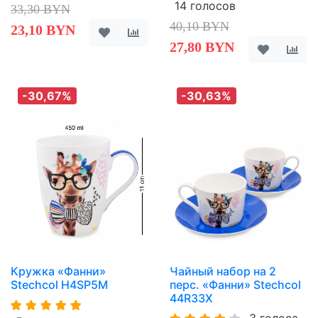
14 голосов
33,30 BYN
40,10 BYN
23,10 BYN
27,80 BYN
-30,67%
-30,63%
Кружка «Фанни»
Чайный набор на 2
Stechcol H4SP5M
перс. «Фанни» Stechcol
44R33X
3 голоса