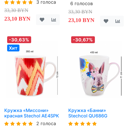
3 голоса
6 голосов
33,30 BYN
33,30 BYN
23,10 BYN
23,10 BYN
-30,63%
-30,67%
Хит
Кружка «Миссони»
Кружка «Банни»
красная Stechol AE4SPK
Stechcol QU686G
2 голоса