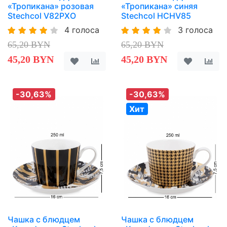
«Тропикана» розовая
«Тропикана» синяя
Stechcol V82PXO
Stechcol HCHV85
4 голоса
3 голоса
65,20 BYN
65,20 BYN
45,20 BYN
45,20 BYN
-30,63%
-30,63%
Хит
Чашка с блюдцем
Чашка с блюдцем