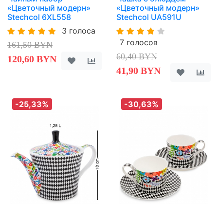
«Цветочный модерн»
«Цветочный модерн»
Stechcol 6XL558
Stechcol UA591U
3 голоса
7 голосов
161,50 BYN
60,40 BYN
120,60 BYN
41,90 BYN
-25,33%
-30,63%