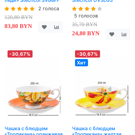
леди» Stechcol SVGBFF
Stechcol UV3LG3
2 голоса
5 голосов
120,80 BYN
35,70 BYN
83,80 BYN
24,80 BYN
-30,67%
-30,67%
Хит
Чашка с блюдцем
Чашка с блюдцем
«Тропикана» оранжевая
«Тропикана» желтая