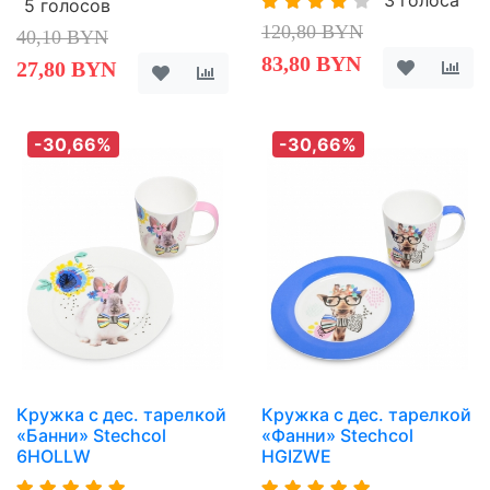
5 голосов
120,80 BYN
40,10 BYN
83,80 BYN
27,80 BYN
-30,66%
-30,66%
Кружка с дес. тарелкой
Кружка с дес. тарелкой
«Банни» Stechcol
«Фанни» Stechcol
6HOLLW
HGIZWE