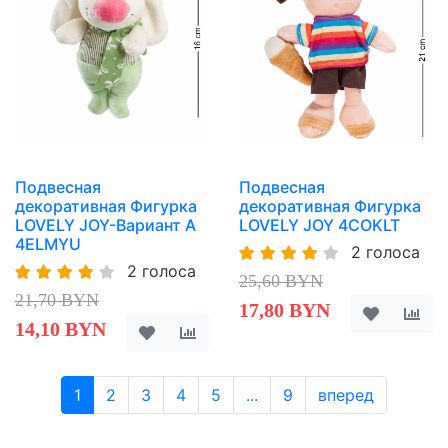
Подвесная
Подвесная
декоративная Фигурка
декоративная Фигурка
LOVELY JOY-Вариант A
LOVELY JOY 4COKLT
4ELMYU
2 голоса
2 голоса
25,60 BYN
21,70 BYN
17,80 BYN
14,10 BYN
1
2
3
4
5
...
9
вперед