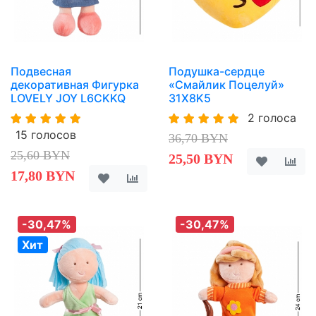
Подвесная
Подушка-сердце
декоративная Фигурка
«Смайлик Поцелуй»
LOVELY JOY L6CKKQ
31X8K5
2 голоса
15 голосов
36,70 BYN
25,60 BYN
25,50 BYN
17,80 BYN
-30,47%
-30,47%
Хит