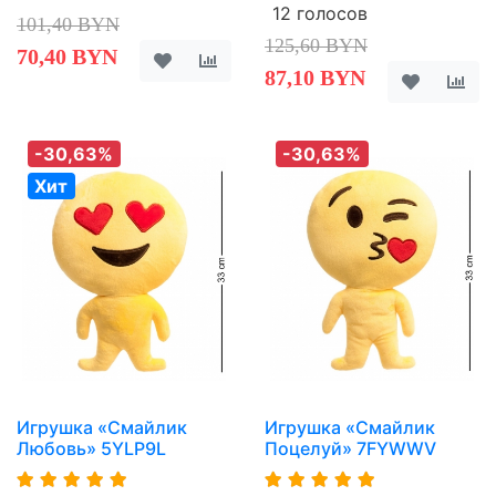
12 голосов
101,40 BYN
125,60 BYN
70,40 BYN
87,10 BYN
-30,63%
-30,63%
Хит
Игрушка «Смайлик
Игрушка «Смайлик
Любовь» 5YLP9L
Поцелуй» 7FYWWV