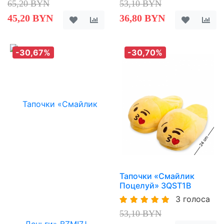
65,20 BYN
53,10 BYN
45,20 BYN
36,80 BYN
-30,67%
-30,70%
Тапочки «Смайлик
Поцелуй» 3QST1B
3 голоса
53,10 BYN