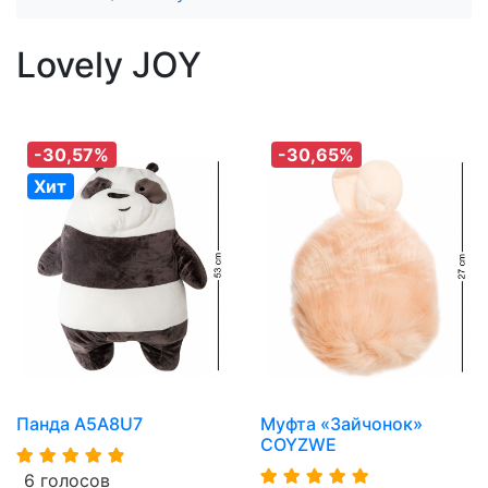
Lovely JOY
-30,57%
-30,65%
Хит
Панда A5A8U7
Муфта «Зайчонок»
COYZWE
6 голосов