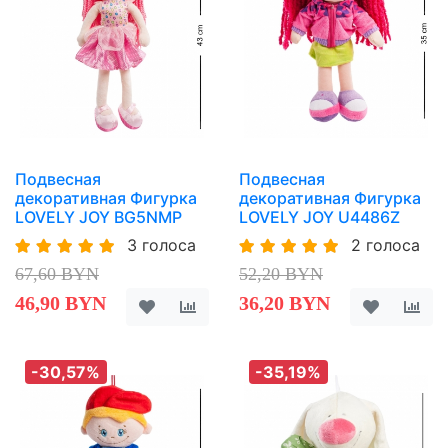
Подвесная
Подвесная
декоративная Фигурка
декоративная Фигурка
LOVELY JOY BG5NMP
LOVELY JOY U4486Z
3 голоса
2 голоса
67,60 BYN
52,20 BYN
46,90 BYN
36,20 BYN
-30,57%
-35,19%