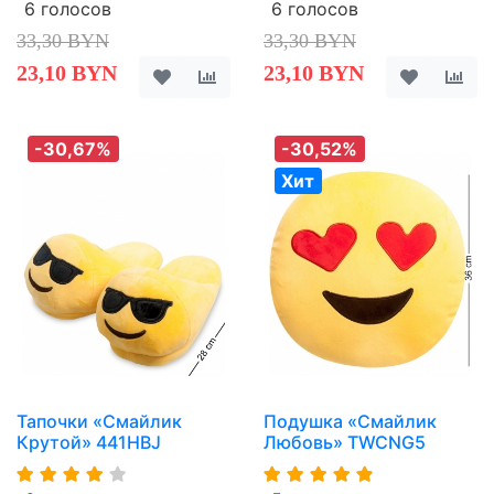
6 голосов
6 голосов
33,30 BYN
33,30 BYN
23,10 BYN
23,10 BYN
-30,67%
-30,52%
Хит
Тапочки «Смайлик
Подушка «Смайлик
Крутой» 441HBJ
Любовь» TWCNG5