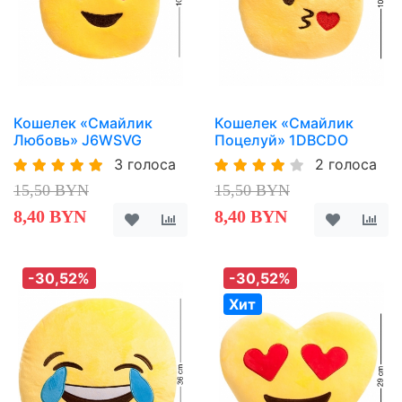
Кошелек «Смайлик
Кошелек «Смайлик
Любовь» J6WSVG
Поцелуй» 1DBCDO
3 голоса
2 голоса
15,50 BYN
15,50 BYN
8,40 BYN
8,40 BYN
-30,52%
-30,52%
Хит