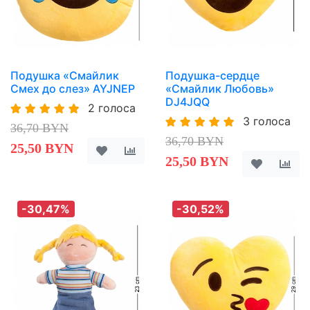
Подушка «Смайлик
Подушка-сердце
Смех до слез» AYJNEP
«Смайлик Любовь»
DJ4JQQ
2 голоса
3 голоса
36,70 BYN
36,70 BYN
25,50 BYN
25,50 BYN
-30,47%
-30,52%