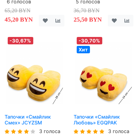
6 голосов
5 голосов
65,20 BYN
36,70 BYN
45,20 BYN
25,50 BYN
-30,67%
-30,70%
Хит
Тапочки «Смайлик
Тапочки «Смайлик
Смех» JCYZSM
Любовь» EGQPAK
3 голоса
3 голоса