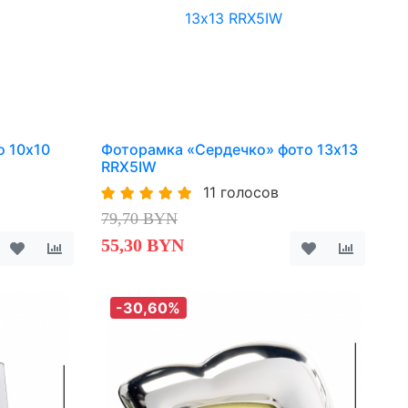
о 10х10
Фоторамка «Сердечко» фото 13х13
RRX5IW
11 голосов
79,70 BYN
55,30 BYN
-30,60%