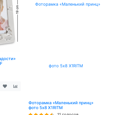
адости»
EF
Фоторамка «Маленький принц»
фото 5х8 X1RITM
11 голосов