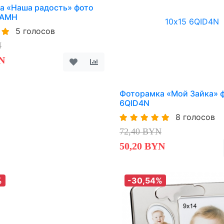
а «Наша радость» фото
QAMH
5 голосов
N
N
Фоторамка «Мой Зайка» ф
6QID4N
8 голосов
72,40 BYN
50,20 BYN
%
-30,54%