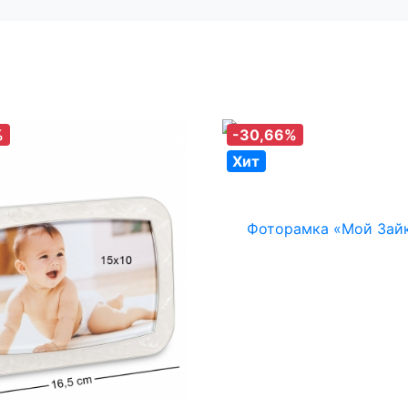
%
-30,66%
Хит