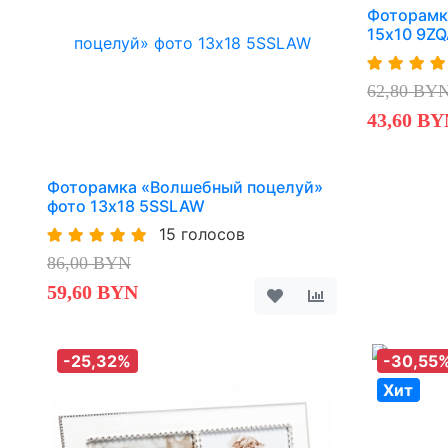
Фоторамк
15х10 9Z
62,80 BY
43,60 BY
Фоторамка «Волшебный поцелуй»
фото 13х18 5SSLAW
15 голосов
86,00 BYN
59,60 BYN
-25,32%
-30,55
Хит