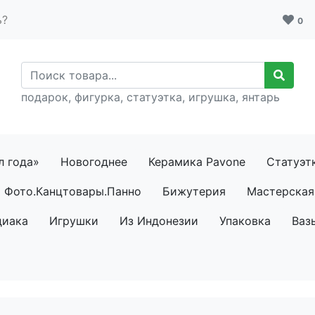
ь?
0
подарок, фигурка, статуэтка, игрушка, янтарь
л года»
Новогоднее
Керамика Pavone
Статуэт
Фото.Канцтовары.Панно
Бижутерия
Мастерская 
диака
Игрушки
Из Индонезии
Упаковка
Ваз