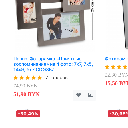
Панно-Фоторамка «Приятные
Фоторамк
воспоминания» на 4 фото: 7х7, 7х5,
14х9, 5х7 CDG3BZ
22,30 BY
7 голосов
15,50 BY
74,90 BYN
51,90 BYN
-30,49%
-30,68