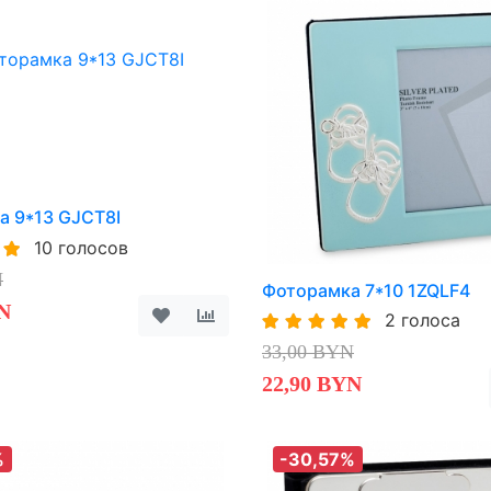
а 9*13 GJCT8I
10 голосов
N
Фоторамка 7*10 1ZQLF4
N
2 голоса
33,00 BYN
22,90 BYN
%
-30,57%