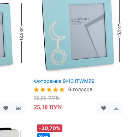
Фоторамка 9*13 ITWMZ9
6 голосов
36,20 BYN
25,10 BYN
-30,70%