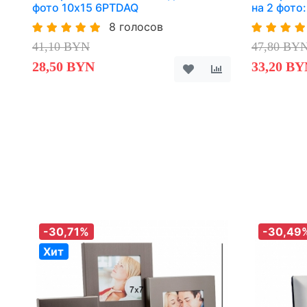
фото 10х15 6PTDAQ
на 2 фото
8 голосов
41,10 BYN
47,80 BY
28,50 BYN
33,20 BY
-30,71%
-30,49
Хит