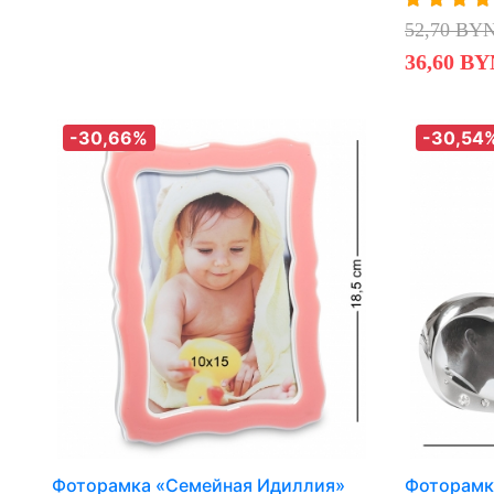
52,70 BY
36,60 BY
-30,66%
-30,54
Фоторамка «Семейная Идиллия»
Фоторамк