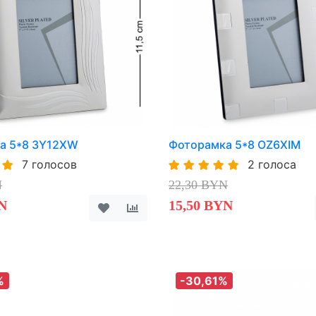
а 5*8 3Y12XW
Фоторамка 5*8 OZ6XIM
7 голосов
2 голоса
N
22,30 BYN
N
15,50 BYN
%
-30,61%