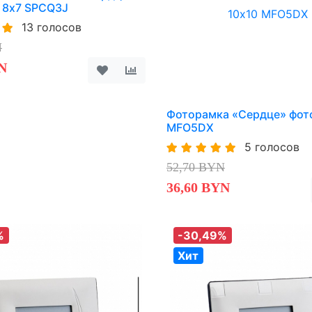
: 8х7 SPCQ3J
13 голосов
N
N
Фоторамка «Сердце» фот
MFO5DX
5 голосов
52,70 BYN
36,60 BYN
%
-30,49%
Хит