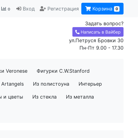
Вход
Регистрация
Корзина
0
0
Задать вопрос?
Написать в Вайбер
ул.Петруся Бровки 30
Пн-Пт 9.00 - 17.30
ки Veronese
Фигурки C.W.Stanford
Artangels
Из полистоуна
Интерьер
ы и цветы
Из стекла
Из металла