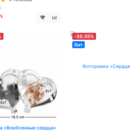
N
N
%
-30,55%
Хит
а «Влюбленные сердца»