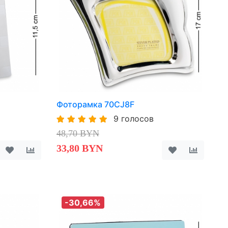
Фоторамка 70CJ8F
9 голосов
48,70 BYN
33,80 BYN
-30,66%